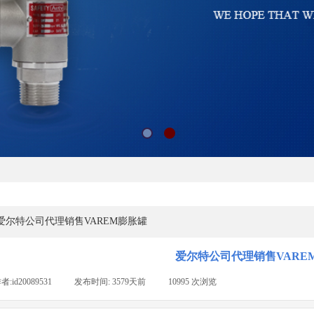
爱尔特公司代理销售VAREM膨胀罐
爱尔特公司代理销售VARE
者:
id20089531
|
发布时间:
3579天前
|
10995
次浏览
|